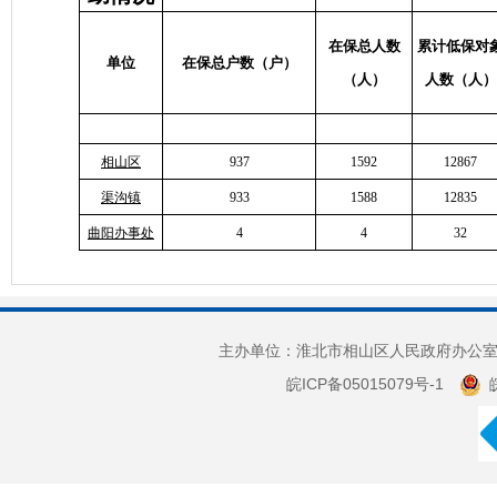
在保总人数
累计低保对
单位
在保总户数（户）
（人）
人数（人）
相山区
937
1592
12867
渠沟镇
933
1588
12835
曲阳办事处
4
4
32
主办单位：淮北市相山区人民政府办公室 
皖ICP备05015079号-1