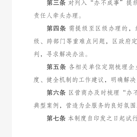
第三条
对列入
“
办不成事
”
提
责任人牵头办理。
第
四
条
需提级至区级办理的，
级、跨部门等重难点问题，区政府
判，寻求解决办法。
第
五
条
各相关单位定期梳理企
度、健全机制的工作建议，明确解决
第
六
条
区营商办及时梳理
“
办
典型案例，营造为企服务的良好氛围
第
七
条
本制度自印发之日起
试