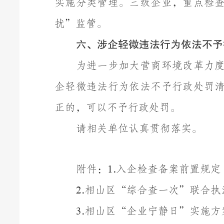
实施分类管理。三级企业，重点检
扰
”
监管。
六、涉企轻微违法行为依法不予
为进一步加大营商环境改革力
企轻微违法行为依法不予行政处罚
正的，可以不予行政处罚。
请相关单位认真贯彻落实。
附件：
.
入企检查备案前置规定
1
.
相山区
“
综合查一次
”
联合执
2
.
相山区
“
企业宁静日
”
实施方
3