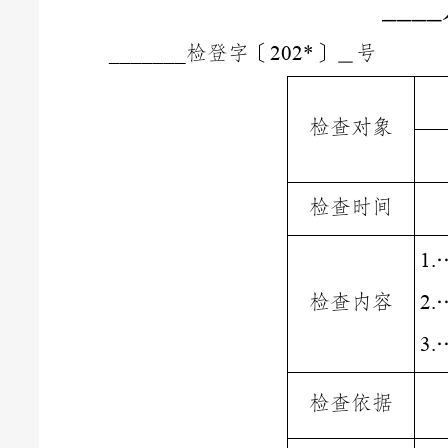
__
检登字〔
〕＿号
_______
202*
检查对象
检查时间
1
.
检查内容
2
.
3
.
检查依据