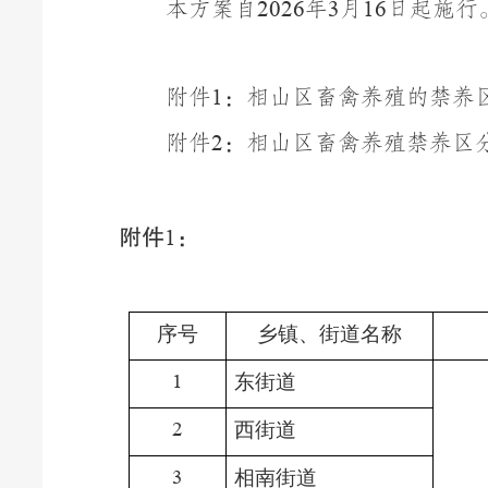
本方案自
年
月
日起施行
2026
3
16
附件
：
相山区
畜禽养殖的禁养
1
附件
：
相山区
畜禽养殖禁养区
2
附件
：
1
序号
乡镇、街道名称
1
东街道
2
西街道
3
相南街道