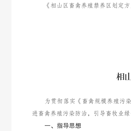
《相山区畜禽养殖禁养区划定方
相
为
贯彻落实《畜禽规模养殖污
进畜禽养殖污染防治，引导畜牧业绿
一
、指导思想