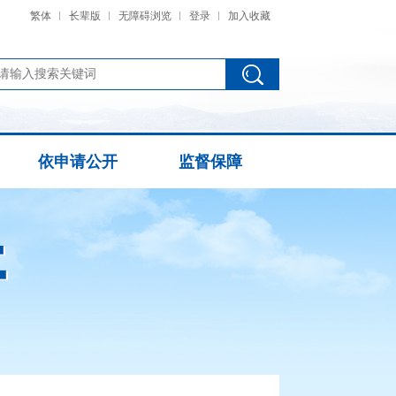
繁体
长辈版
无障碍浏览
登录
加入收藏
依申请公开
监督保障