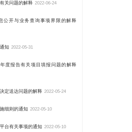
有关问题的解释
2022-06-24
息公开与业务查询事项界限的解释
通知
2022-05-31
年度报告有关项目填报问题的解释
决定送达问题的解释
2022-05-24
施细则的通知
2022-05-10
平台有关事项的通知
2022-05-10