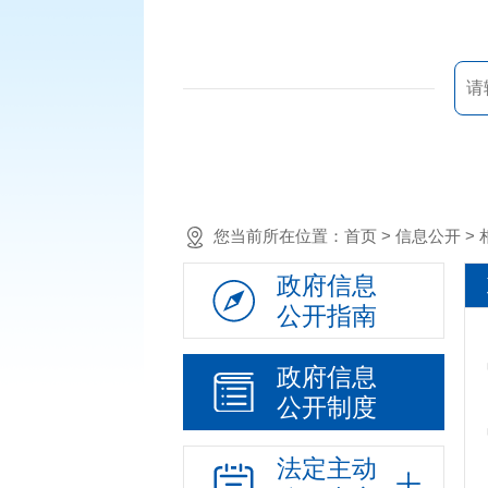
您当前所在位置：
首页
> 信息公开 
政府信息
公开指南
政府信息
公开制度
法定主动