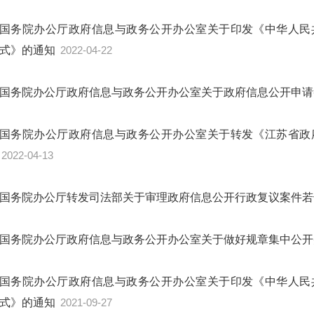
国务院办公厅政府信息与政务公开办公室关于印发《中华人民
式》的通知
2022-04-22
国务院办公厅政府信息与政务公开办公室关于政府信息公开申请
国务院办公厅政府信息与政务公开办公室关于转发《江苏省政
2022-04-13
国务院办公厅转发司法部关于审理政府信息公开行政复议案件若
国务院办公厅政府信息与政务公开办公室关于做好规章集中公开
国务院办公厅政府信息与政务公开办公室关于印发《中华人民
式》的通知
2021-09-27