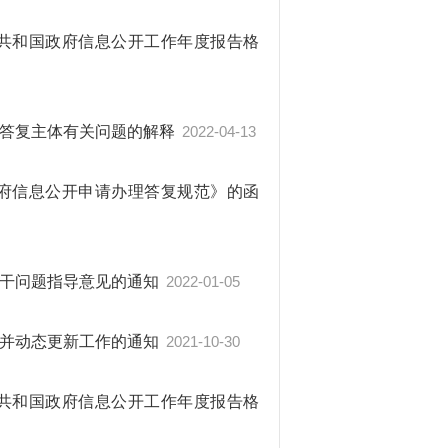
共和国政府信息公开工作年度报告格
答复主体有关问题的解释
2022-04-13
府信息公开申请办理答复规范》的函
干问题指导意见的通知
2022-01-05
并动态更新工作的通知
2021-10-30
共和国政府信息公开工作年度报告格