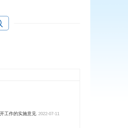
开工作的实施意见
2022-07-11