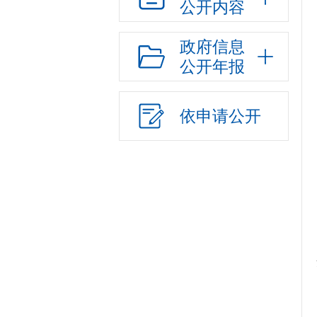
公开内容
政府信息
公开年报
依申请公开