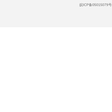
就业创业
皖ICP备05015079号
社会保险
“三大”攻坚战
社会公益事业建设
及重点民生领域
社会救助和社会福利
医疗救助
就业救助
基本医疗卫生
社会保险
就业创业