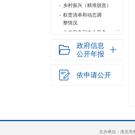
乡村振兴（精准脱贫）
权责清单和动态调
整情况
公共服务和中介服务
行政权力运行
政府信息
“双随机一公开”
公开年报
网上政务服务
招标采购
依申请公开
新闻发布
上级政策解读
本级政策解读
回应关切
监督保障
新媒体应用
主办单位：淮北市相