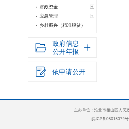
财政资金
应急管理
乡村振兴（精准脱贫）
权责清单和动态调
整情况
政府信息
公开年报
公共服务和中介服务
行政权力运行
“双随机一公开”
依申请公开
网上政务服务
招标采购
新闻发布
上级政策解读
主办单位：淮北市相山区人民政府
本级政策解读
皖ICP备05015079号
回应关切