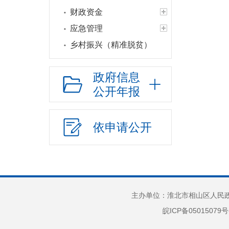
财政资金
应急管理
乡村振兴（精准脱贫）
权责清单和动态调
整情况
政府信息
公开年报
公共服务和中介服务
行政权力运行
“双随机一公开”
依申请公开
网上政务服务
招标采购
新闻发布
上级政策解读
主办单位：淮北市相山区人民政府
本级政策解读
皖ICP备05015079号
回应关切