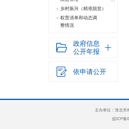
乡村振兴（精准脱贫）
权责清单和动态调
整情况
公共服务和中介服务
政府信息
行政权力运行
公开年报
网上政务服务
招标采购
依申请公开
新闻发布
上级政策解读
本级政策解读
回应关切
监督保障
主办单位：淮北市相
皖ICP备0