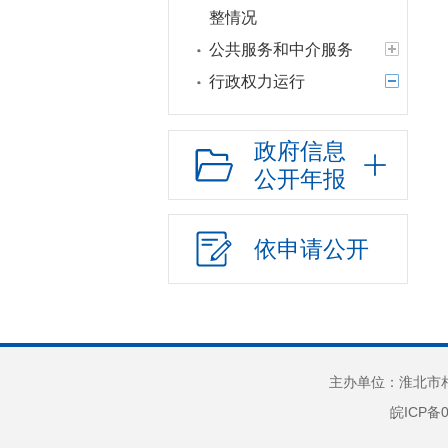
整情况
公共服务和中介服务
行政权力运行
行政权力运行结果
政府信息
行政许可和行政处
罚双公示
公开年报
行政执法公示
职责权限依据
依申请公开
行政执法流程
行政执法结果
“双随机一公开”
网上政务服务
主办单位：淮北市相
招标采购
皖ICP备0
新闻发布