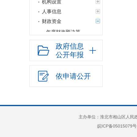
机构设置
人事信息
财政资金
年度财政预决算
“三公”经费情况
政府信息
债权债务
公开年报
财政专项资金管理
和使用情况
依申请公开
财政专项资金清单
财政专项资金管理
和使用情况
惠民惠农资金
主办单位：淮北市相山区人民政府
惠民惠农政策及资
皖ICP备05015079号
金清单
分配结果