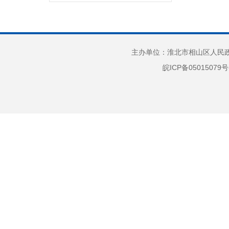
“放管服”改革
重大建设项目
公共资源交易
主办单位：淮北市相山区人民政府
义务教育
皖ICP备05015079号
户籍管理
社会救助
养老服务
公共法律服务
财政预决算
就业创业
社会保险
生态环境
国有土地上房屋征收
保障性住房