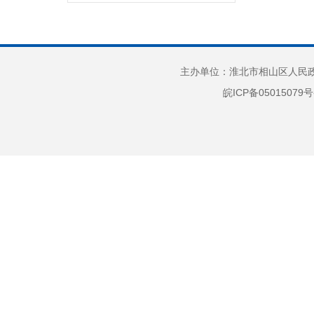
财政收支情况
政府债务
部门项目
主办单位：淮北市相山区人民政府
惠民惠农
皖ICP备05015079号
财政资金直达基层
应急管理
政府集中采购
行政权力
“放管服”改革
重大建设项目
公共资源交易
义务教育
户籍管理
社会救助