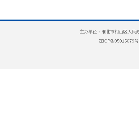
财政收支情况
政府债务
部门项目
主办单位：淮北市相山区人民政府
惠民惠农
皖ICP备05015079号
财政资金直达基层
应急管理
政府集中采购
行政权力
“放管服”改革
重大建设项目
公共资源交易
义务教育
户籍管理
社会救助