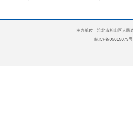
费情况
财政专项资金
财政收支情况
主办单位：淮北市相山区人民政府
政府债务
皖ICP备05015079号
部门项目
惠民惠农
财政资金直达基层
应急管理
政府集中采购
行政权力
“放管服”改革
重大建设项目
公共资源交易
义务教育