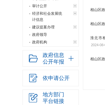
审计公开
相山区政
经济和社会发展统
计信息
相山区政
建议提案办理
政府领导
淮北市
政府机构
2024-08-
人事信息
政府信息
财政资金
相山区政
公开年报
年度财政预决算
三公经费情况
依申请公开
政府“三公”经费情况
政府办"三公"经
地方部门
费情况
平台链接
各部门“三公”经