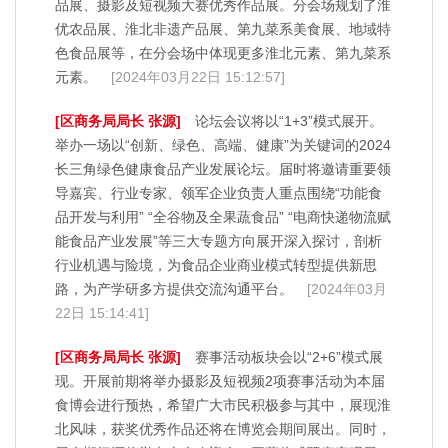
品展、摄影及短视频大赛优秀作品展。分会场规划了淮
优农品展、淮北非遗产品展、第九菜系美食展、地域特
色食品展等，在分会场中体现更多淮北元素、第九菜系
元素。
[2024年03月22日 15:12:57]
[区商务局局长 张源]
论坛会议将以“1+3”模式展开。
举办一场以“创新、绿色、高端、健康”为关键词的2024
长三角绿色健康食品产业发展论坛。届时将邀请重要领
导嘉宾、行业专家、领军企业负责人重点围绕“功能食
品开发与利用” “全谷物及全果蔬食品” “电商快递物流赋
能食品产业发展”等三大专题方向展开深入探讨，剖析
行业机遇与险境，为食品企业商业模式转型提供新思
路，为产学研多方提供交流沟通平台。
[2024年03月
22日 15:14:41]
[区商务局局长 张源]
赛事活动板块会以“2+6”模式展
现。开展前期将举办摄影及短视频2项赛事活动为本届
食博会进行预热，希望广大市民积极参与其中，展现淮
北风味，获奖优秀作品还将在博览会期间展出。同时，