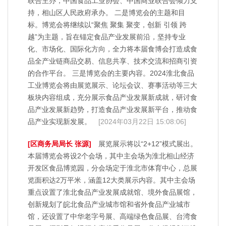
联合主办，中国食品工业协会、中国商业联合会倾力支
持，相山区人民政府承办。 二是博览会的主题和目
标。博览会将继续以“聚焦 聚集 聚变，创新 引领 跨
越”为主题，旨在锚定食品产业发展前沿，坚持专业
化、市场化、国际化方向，全力将本届食博会打造成食
品全产业链商品交易、信息共享、技术交流和招商引资
的合作平台。 三是博览会的主要内容。2024淮北食品
工业博览会将由展览展示、论坛会议、赛事活动等三大
板块内容组成，充分展示食品产业发展新成就，研讨食
品产业发展新趋势，打造食品产业发展新平台，推动食
品产业实现新发展。
[2024年03月22日 15:08:06]
[区商务局局长 张源]
展览展示将以“2+12”模式展出。
本届博览会将设2个会场，其中主会场为淮北相山经济
开发区食品博览园，分会场定于淮北市体育中心，总展
览面积达2万平米，涵盖12大类展示内容。其中主会场
重点设置了淮北食品产业发展成就馆、境外食品展馆，
创新规划了皖北食品产业城市馆和省外食品产业城市
馆，还设置了中华老字号展、高端绿色食品展、台湾食