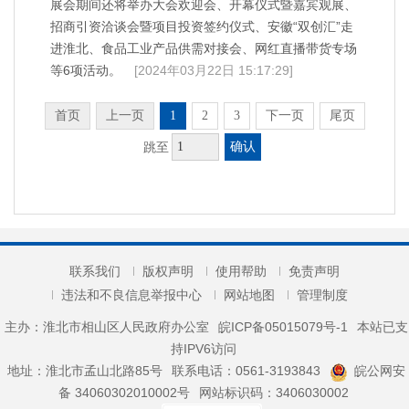
展会期间还将举办大会欢迎会、开幕仪式暨嘉宾观展、
招商引资洽谈会暨项目投资签约仪式、安徽“双创汇”走
进淮北、食品工业产品供需对接会、网红直播带货专场
等6项活动。
[2024年03月22日 15:17:29]
首页
上一页
1
2
3
下一页
尾页
确认
跳至
联系我们
版权声明
使用帮助
免责声明
违法和不良信息举报中心
网站地图
管理制度
主办：淮北市相山区人民政府办公室
皖ICP备05015079号-1
本站已支
持IPV6访问
地址：淮北市孟山北路85号
联系电话：0561-3193843
皖公网安
备 34060302010002号
网站标识码：3406030002