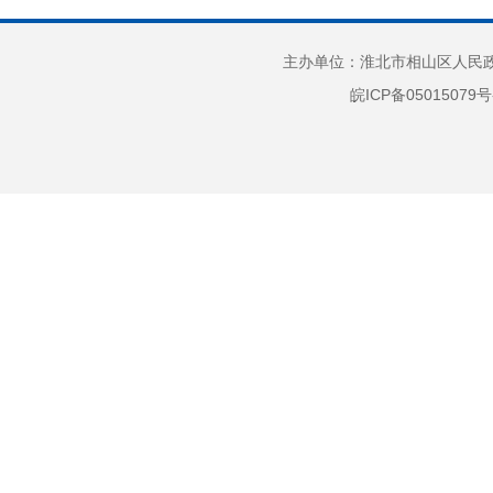
该机
号，
主办单位：淮北市相山区人民政府
皖ICP备05015079号
为发
6
件的
列。
7
8
检索
的题
组，