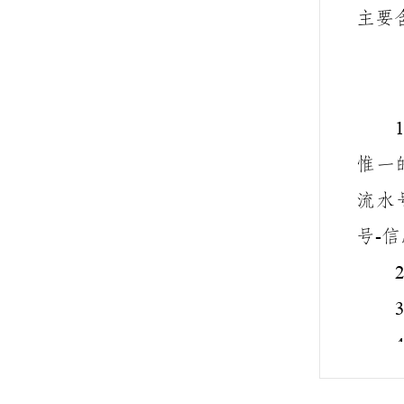
主要
1
惟一
流水
号
信
-
2
3
4
5