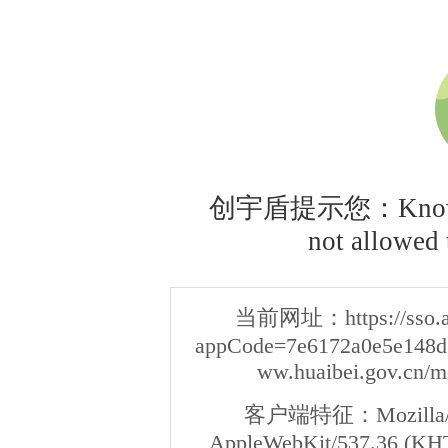
创宇盾提示您：Knownsec
not allowed t
当前网址：
https://sso
appCode=7e6172a0e5e148d3
ww.huaibei.gov.cn/m
客户端特征：
Mozilla/
AppleWebKit/537.36 (KHT