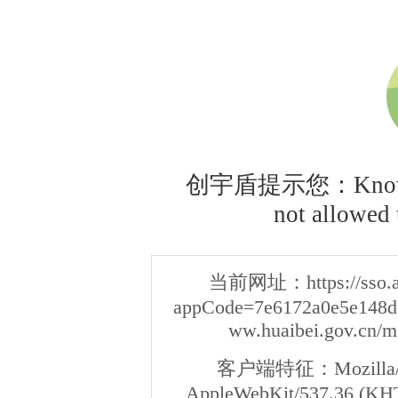
创宇盾提示您：Knownsec
not allowed t
当前网址：
https://sso
appCode=7e6172a0e5e148d3
ww.huaibei.gov.cn/m
客户端特征：
Mozilla/
AppleWebKit/537.36 (KHT