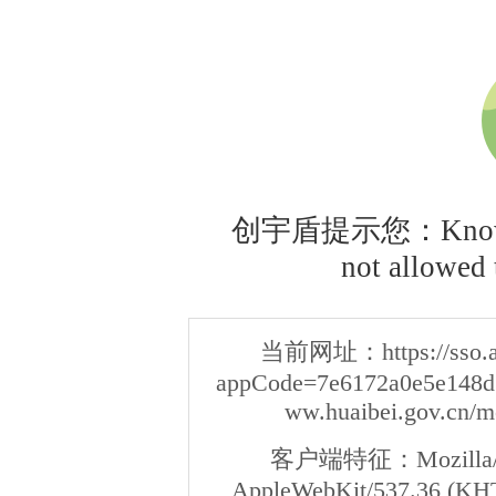
创宇盾提示您：Knownsec
not allowed t
当前网址：
https://sso
appCode=7e6172a0e5e148d3
ww.huaibei.gov.cn/m
客户端特征：
Mozilla/
AppleWebKit/537.36 (KHT