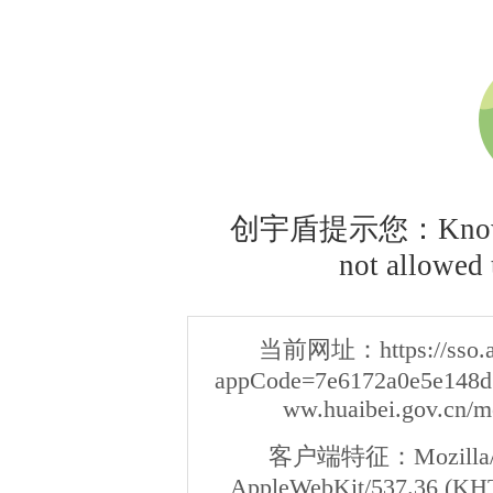
创宇盾提示您：Knownsec
not allowed t
当前网址：
https://sso
appCode=7e6172a0e5e148d3
ww.huaibei.gov.cn/m
客户端特征：
Mozilla/
AppleWebKit/537.36 (KHT