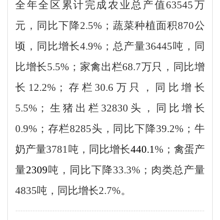
全年全区累计完成农业总产值
63545
万
元，同比下降
2.5%
；蔬菜种植面积
870
公
顷，同比增长
4.9%
；总产量
36445
吨，同
比增长
5.5%
；家禽出栏
68.7
万只，同比增
长
12.2%
；存栏
30.6
万只，同比增长
5.5%
；生猪出栏
32830
头，同比增长
0.9%
；存栏
8285
头，同比下降
39.2%
；牛
奶产量
3781
吨，同比增长
440.1
%
；禽蛋产
量
2309
吨，同比下降
33.3%
；肉类总产量
4835
吨，同比增长
2.7%
。