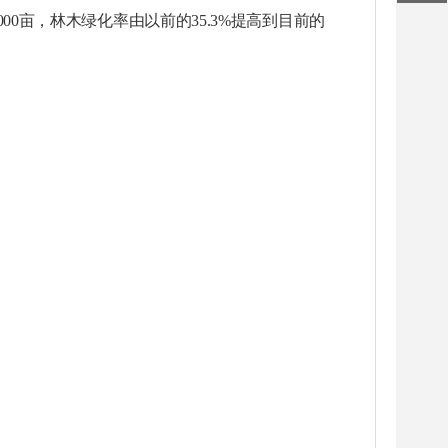
000
亩，
林木绿化率
由以前的
35.3
%提高到目前的