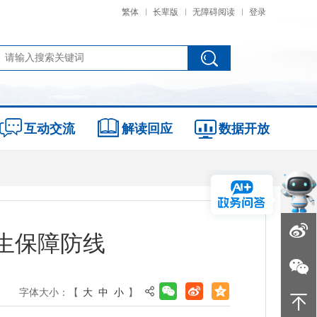
繁体
长辈版
无障碍阅读
登录
互动交流
解读回应
数据开放
生保障防线
字体大小：【
大
中
小
】