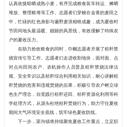
认真收拢晾晒成熟小麦，有序完成粮食装车转运、摊晒
堆放、整理粮堆等工作。志愿者们穿梭在金黄的麦田之
中，忙碌的红色身影与遍野麦浪相映成趣，成为夏收时
节田间地头最温暖、靓丽的风景线，有效缓解了特殊农
户的夏收压力。
在助力抢收粮食的同时，巾帼志愿者开展了秸秆禁
烧宣传引导工作。志愿者们走进收割地块，面对面、点
对点向田间农户、农机操作人员普及秸秆禁烧法律法
规、安全常识以及秸秆综合利用相关知识，耐心讲解秸
秆焚烧的危害和违规焚烧的后果，积极引导农户树立绿
色生产理念，自觉践行秸秆还田、秸秆资源化利用等科
学处理方式，从源头杜绝秸秆焚烧行为，助力守住夏收
期间大气环境安全底线，筑牢绿色夏收防线。
下一步，渠沟镇将持续聚焦夏收工作重点，立足职