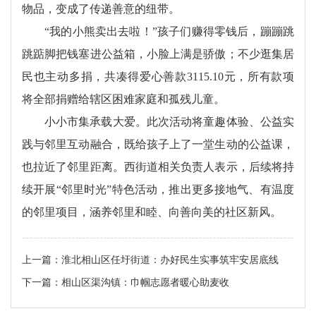
物品，变成了传递善意的纽带。
“我的小熊卖出去啦！”孩子们赚得零钱后，蹦蹦跳
跳踮脚把钱塞进公益箱，小脸上满是骄傲；不少逛集居
民也主动多捐，共凑得爱心善款3115.10元，所有款项
将全部捐赠给辖区困难家庭和孤残儿童。
小小市集承载大爱。此次活动将童趣体验、公益实
践与邻里互动融合，既给孩子上了一堂生动的公益课，
也拉近了邻里距离。西街道相关负责人表示，后续将持
续开展“邻里时光”特色活动，推出更多接地气、有温度
的邻里项目，涵养邻里和睦、向善向美的社区新风。
上一篇：
淮北相山区任圩街道：办好民生实事筑牢安居底线
下一篇：
相山区渠沟镇：巾帼志愿者暖心助麦收