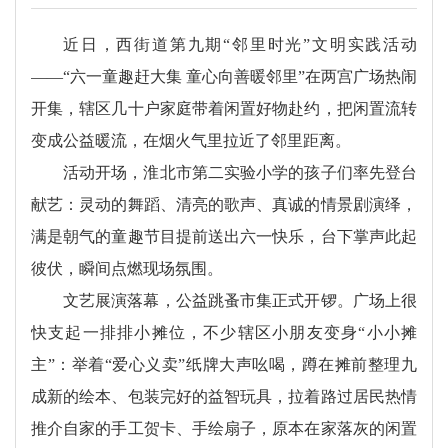
近日，西街道第九期“邻里时光”文明实践活动
——“六一童趣赶大集 童心向善暖邻里”在两宫广场热闹
开集，辖区几十户家庭带着闲置好物赴约，把闲置流转
变成公益暖流，在烟火气里拉近了邻里距离。
活动开场，淮北市第二实验小学的孩子们率先登台
献艺：灵动的舞蹈、清亮的歌声、真诚的情景剧演绎，
满是朝气的童趣节目提前送出六一快乐，台下掌声此起
彼伏，瞬间点燃现场氛围。
文艺展演落幕，公益跳蚤市集正式开锣。广场上很
快支起一排排小摊位，不少辖区小朋友变身“小小摊
主”：举着“爱心义卖”纸牌大声吆喝，蹲在摊前整理九
成新的绘本、包装完好的益智玩具，拉着路过居民热情
推介自家的手工贺卡、手绘扇子，原本在家落灰的闲置