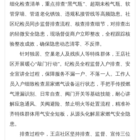
细化检查清单，重点排查“黑气瓶”、超期未检气瓶、软
管穿墙、管道老化锈蚀、违规私接管线等高频隐患。社
区纪检员同步监督排查流程、核查排查细节，对排查出
的轻微安全隐患，现场督促商户立即整改，全程跟踪核
验整改成效，确保隐患动态清零、不反弹。
针对独居、空巢老人及残疾人等特殊群体，王店社
区开展暖心“敲门行动”。纪检员全程监督入户排查、安
全宣讲全过程，保障服务不漏一户、不落一人。工作人
员入户细致检查居家燃气设备运行状态，手把手传授燃
气泄漏识别、日常自查、阀门开关等基础技能，耐心讲
解应急通风、关阀避险、禁止明火等处置流程，精准补
齐特殊群体用气安全短板，从源头化解居家燃气安全隐
患。
排查过程中，王店社区坚持排查、监督、宣传三位