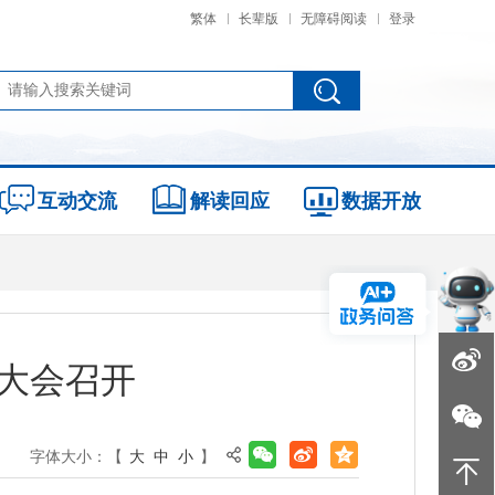
繁体
长辈版
无障碍阅读
登录
互动交流
解读回应
数据开放
展大会召开
字体大小：【
大
中
小
】