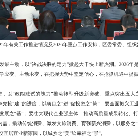
25年有关工作推进情况及2026年重点工作安排，区委常委、组
展主动，以“决战决胜的定力”掀起大干快上新热潮。2026年
学应变、主动求变，在把握大势中坚定信心，在抢抓机遇中提
进，以“敢闯敢试的魄力”推动转型升级新突破。重点突出五大
速争先抢“建”的进度，以项目之“进”促投资之“势”；要全面振兴
筑发展之“基”；要壮大现代企业强主体，推动高质量成果转化、
扩内需，撬动传统消费、激发文旅消费、育强新兴消费，以服务之“
宜居宜业新家园，以城乡之“美”绘幸福之“景”。