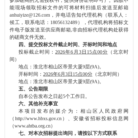
参加磋商的无需授权书，提供身份证明即可
）。因故不
能现场领取
招标
文件的可将材料扫描后发送至邮箱
anhuiyize@126.com
，并电话告知代理机构（
联系人：
候工，联系电话：
18056132489）
，代理机构将
招标
文
件电子版发送至供应商邮箱
,
非由招标代理机构处获得
的磋商文件无效
。
四、
提交投标文件截止时间、开标时间和地点
投标
截止时间：
202
6
年
6
月
3
日
15
点
00分
（北京时
间）
地点：
淮北市相山区帝景大厦
9层(9A)
。
开标
时间：
202
6
年
6
月
3
日
15
点
00分
（北京时间）
地点：淮北市相山区帝景大厦
9层(9A)
。
五、
公告期限
自本公告发布之日起
5个工作日。
六、
其他补充事宜
本项目发布的媒介为：相山区人民政府网
（
http://www.hbxs.gov.cn）
、
安徽省招标投标信息网
（
www.ahtba.org.cn）
七、
对本次招标提出询问，请按以下方式联系