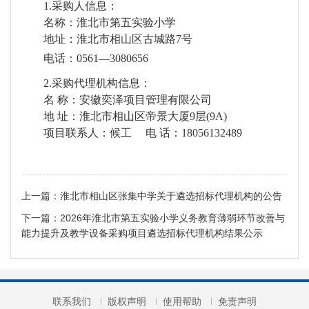
1.
采购人信息：
名称：淮北市第五实验小学
地址：
淮北市相山区古城路
7
号
电话：
0561
—
3080656
2.
采购代理机构信息：
名
称：安徽
奕泽项目管理
有限公司
地
址：淮北市相山区帝景大厦
9
层
(9A)
项目联系人：
候工
电
话：
1805613248
9
上一篇：
淮北市相山区张集中学关于遴选招标代理机构的公告
下一篇：
2026年淮北市第五实验小学义务教育薄弱环节改善与
能力提升及教学设备采购项目遴选招标代理机构结果公示
联系我们
版权声明
使用帮助
免责声明