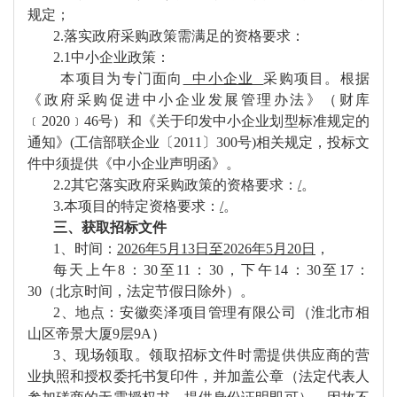
规定；
2.落实政府采购政策需满足的资格要求：
2.1中小企业政策：
本项目为专门面向
中小企业
采购项目。
根据
《政府采购促进中小企业发展管理办法》（财库
﹝
2020﹞46号）和《关于印发中小企业划型标准规定的
通知》(工信部联企业〔2011〕300号)相关规定
，
投标
文
件中须提供《中小企业声明函》
。
2.2
其它落实政府采购政策的资格要求：
/
。
3.本项目的特定资格要求：
/
。
三、
获取招标文件
1、时间：
2026年5月13日至2026年5月20日
，
每天上午
8：30至11：30，下午14：30至17：
30（北京时间，法定节假日除外）。
2、地点：安徽奕泽项目管理有限公司（淮北市相
山区帝景大厦9层9A）
3、
现场领取。
领取招标
文件时需提供供应商的
营
业执照和
授权委托书
复印件，并加盖公章
（
法定代表人