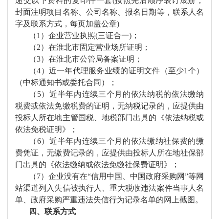
递交
以下资料的复印件一套
(按照先后顺序装订成册，
封面注明项目名称、公司名称、报名日期等，联系人名
字及联系方式，每页加盖公章)
（
1
）
企业营业执照
(三证合一)；
（
2
）
在淮北市固定营业场所证明；
（
3
）在淮北市公管局备案证明
；
（
4
）近一年代理服务业绩的证明文件（至少
1个）
（中标通知书或委托合同）；
（
5
）近半年内连续三个月的依法纳税的依法缴纳
税费或依法免缴税费的证明，无纳税记录的，应提供由
投标人所在地主管国税、地税部门出具的《依法纳税或
依法免税证明》；
（
6
）近半年内连续三个月的依法缴纳社保费的缴
费凭证，无缴费记录的，应提供由投标人所在地社保部
门出具的《依法缴纳或依法免缴社保费证明》；
（
7
）
企业没有在
“信用中国、中国政府采购网”等网
站渠道列入失信被执行人、重大税收违法案件当事人名
单、政府采购严重违法失信行为记录名单的网上截图。
四、联系方式