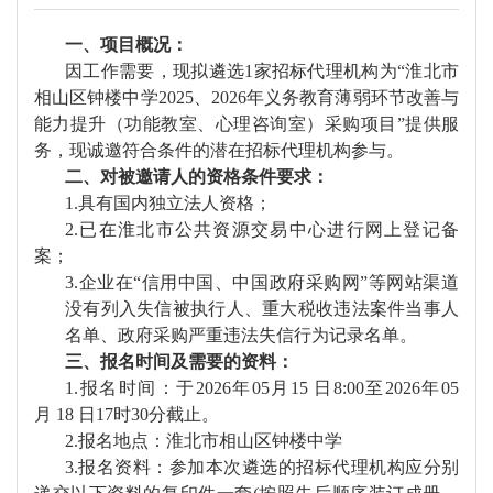
一、项目概况：
因工作需要，现拟遴选
1家招标代理机构为“淮北市
相山区钟楼中学
2025、2026年义务教育薄弱环节改善与
能力提升（功能教室、心理咨询室）采购项目
”提供服
务，现诚邀符合条件的潜在招标代理机构参与。
二、对被邀请人的资格条件要求：
1.具有国内独立法人资格；
2.已在淮北市公共资源交易中心进行网上登记备
案；
3.企业在“信用中国、中国政府采购网”等网站渠道
没有列入失信被执行人、重大税收违法案件当事人
名单、政府采购严重违法失信行为记录名单。
三、报名时间及需要的资料：
1.报名时间：于2026年0
5
月
15
日
8:00至2026年0
5
月
18
日
17时
30
分截止。
2.报名地点
：
淮北市相山区钟楼中学
3.报名资料
：
参加本次遴选的招标代理机构应
分别