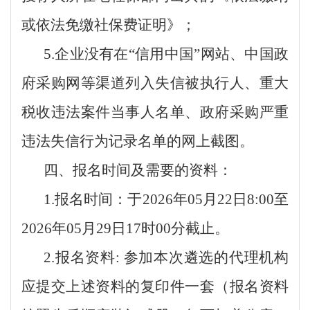
或依法免缴社保费证明》；
5.
企业没有在“信用中国”网站、中国政
府采购网等渠道列入失信被执行人、重大
税收违法案件当事人名单、政府采购严重
违法失信行为记录名单的网上截图。
四、报名时间及需要的资料：
1.
报名时间：于
2026
年
05
月
2
2
日
8:00
至
2026
年
0
5
月
29
日
17
时
00
分截止。
2.
报名资料
:
参加本次遴选的代理机构
应提交上述资料的复印件一套（报名资料