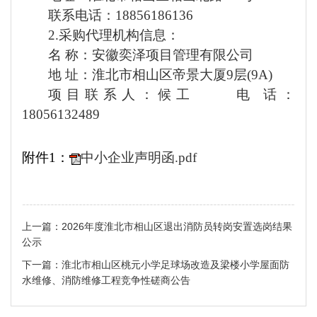
联系电话：
18856186136
2.
采购代理机构信息：
名
称：安徽
奕泽项目管理
有限公司
地
址：淮北市相山区帝景大厦
9层
(9A)
项目联系人：
候工
电
话：
18056132489
附件
1：
中小企业声明函.pdf
上一篇：
2026年度淮北市相山区退出消防员转岗安置选岗结果
公示
下一篇：
淮北市相山区桃元小学足球场改造及梁楼小学屋面防
水维修、消防维修工程竞争性磋商公告