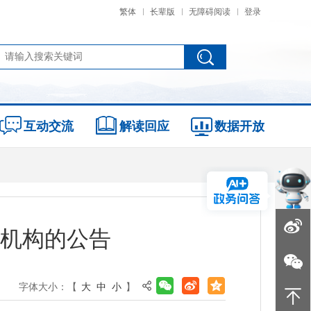
繁体
长辈版
无障碍阅读
登录
互动交流
解读回应
数据开放
机构的公告
字体大小：【
大
中
小
】