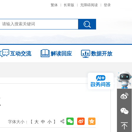
繁体
长辈版
无障碍阅读
登录
互动交流
解读回应
数据开放
议
字体大小：【
大
中
小
】