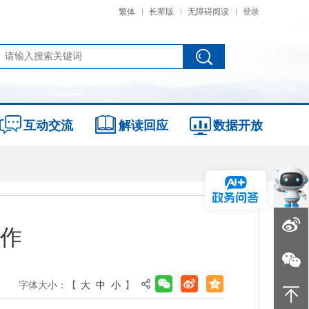
繁体
长辈版
无障碍阅读
登录
互动交流
解读回应
数据开放
作
字体大小：【
大
中
小
】