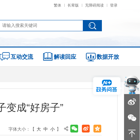
繁体
长辈版
无障碍阅读
登录
互动交流
解读回应
数据开放
变成“好房子”
字体大小：【
大
中
小
】