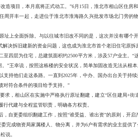
改造项目，本月底将正式动工。”6月15日，淮北市相山区住房
任周开丰一起，走进位于淮北市淮海路久兴批发市场北门旁的
楼，在原址上全面拆除。与以往城市旧改不同的是，这次并没有哪
方式解决拆旧建新的资金问题，这也成为淮北市首个老旧住宅原拆
至四层为住宅，总建筑面积约2500平方米，涉及57户业主。“
危房。”王幸说，按照这栋楼的安全状况，简单加固改造无法从根
以支持他们走这条路。一直到2025年，中办、国办出台关于持
债对符合条件的项目给予支持。”
要求，相山区在实施中严格执行原址翻建，建立“区住建局+街道
履行代建与全程监管职责，明确各方权责。
后，自更委组织翻建工作，按照“谁受益、谁出资”的原则，开启
更委完成物资局家属楼人、物分离，并为6户有需求的业主提供了
张松说。