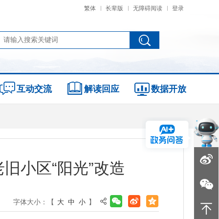
繁体
长辈版
无障碍阅读
登录
互动交流
解读回应
数据开放
旧小区“阳光”改造
字体大小：【
大
中
小
】