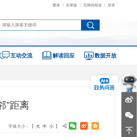
繁体
长辈版
无障碍阅读
登录
互动交流
解读回应
数据开放
邻”距离
字体大小：【
大
中
小
】