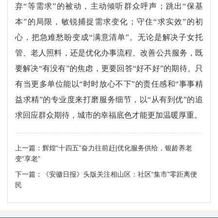
弃“等需求”的被动，主动倾听群众呼声；跳出“保基
本”的局限，敏锐捕捉需求变化；守住“求实效”的初
心，把急难愁盼变成“满意清单”。无论是解决子女托
管、老人照料，还是优化办事流程、改善公共服务，既
要解决“有没有”的焦虑，更要回答“好不好”的期待。只
有当更多单位能以“时时放心不下”的责任感和“事事精
益求精”的专业度来打磨服务细节，以“从有到优”的追
求回应群众期待，城市的幸福底色才能更加温暖厚重。
上一篇：
辉煌“十四五”奋力往前赶|优化服务供给，银龄养老
变“享老”
下一篇：
《安徽日报》头版关注相山区：社区“集市”零距离便
民