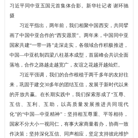
习近平同中亚五国元首集体合影。新华社记者 谢环驰
摄
习近平指出，两年前，我们相聚中国西安，共同擘
画了中国中亚合作的“西安愿景”。两年来，中国同中亚
国家共建“一带一路”走深走实，各领域合作积极推进，
中国—中亚机制四梁八柱基本成型，首届峰会共识全面
落地，合作之路越走越宽广，友谊之花越开越灿烂。
习近平强调，我们的合作根植于两千多年的友好往
来，巩固于建交30多年的团结互信，发展于新时代以来
的开放共赢。在长期实践中，我们探索形成了“互尊、
互信、互利、互助，以高质量发展推进共同现代
化”的“中国—中亚精神”：坚持相互尊重、平等相待，
国家不分大小一视同仁，有事大家商量着办，协商一致
作决策；坚持深化互信、同声相应，坚定支持彼此维护