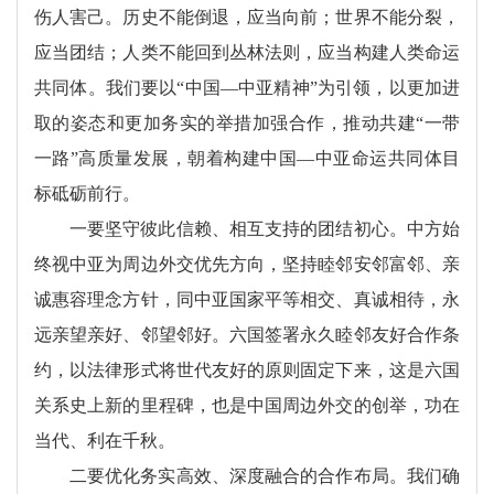
伤人害己。历史不能倒退，应当向前；世界不能分裂，
应当团结；人类不能回到丛林法则，应当构建人类命运
共同体。我们要以“中国—中亚精神”为引领，以更加进
取的姿态和更加务实的举措加强合作，推动共建“一带
一路”高质量发展，朝着构建中国—中亚命运共同体目
标砥砺前行。
一要坚守彼此信赖、相互支持的团结初心。中方始
终视中亚为周边外交优先方向，坚持睦邻安邻富邻、亲
诚惠容理念方针，同中亚国家平等相交、真诚相待，永
远亲望亲好、邻望邻好。六国签署永久睦邻友好合作条
约，以法律形式将世代友好的原则固定下来，这是六国
关系史上新的里程碑，也是中国周边外交的创举，功在
当代、利在千秋。
二要优化务实高效、深度融合的合作布局。我们确