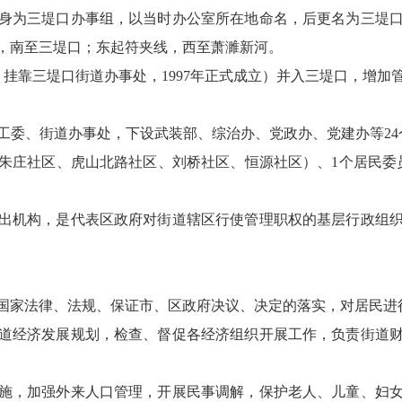
前身为三堤口办事组，以当时办公室所在地命名，后更名为三堤
，南至三堤口；东起符夹线，西至萧濉新河。
备处，挂靠三堤口街道办事处，1997年正式成立）并入三堤口，
大工委、街道办事处，下设武装部、综治办、党政办、党建办等2
庄社区、虎山北路社区、刘桥社区、恒源社区）、1个居民委员
出机构，是代表区政府对街道辖区行使管理职权的基层行政组
国家法律、法规、保证市、区政府决议、决定的落实，对居民进
道经济发展规划，检查、督促各经济组织开展工作，负责街道
施，加强外来人口管理，开展民事调解，保护老人、儿童、妇