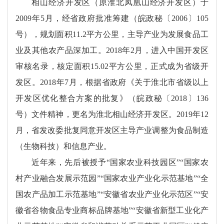
相山经济开发区（原淮北凤凰山经济开发区）于
2009年5月，经省政府批准筹建（皖政秘〔2006〕105
号），规划面积11.2平方公里，主导产业为发展食品工
业及其他农产品深加工。2018年2月，进入中国开发区
审核名录，核定面积15.02平方公里，正式成为省级开
发区。2018年7月，根据省政府《关于淮北市省级以上
开发区优化整合方案的批复》（皖政秘〔2018〕136
号）文件精神，更名为淮北相山经济开发区。2019年12
月，省发改委批复同意开发区主导产业调整为食品制造
（生物科技）和信息产业。
近年来，先后被授予“国家农业科技园区”“国家农
村产业融合发展示范园”“国家农业产业化示范基地”“全
国农产品加工示范基地”“安徽省农业产业化示范区”“安
徽省谷物食品专业商标品牌基地”“安徽省新型工业化产