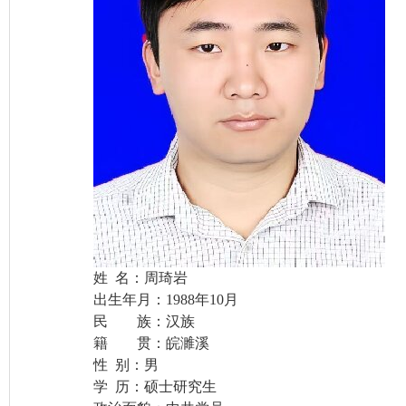
姓 名：周琦岩
出生年月：1988年10月
民 族：汉族
籍 贯：皖濉溪
性 别：男
学 历：硕士研究生