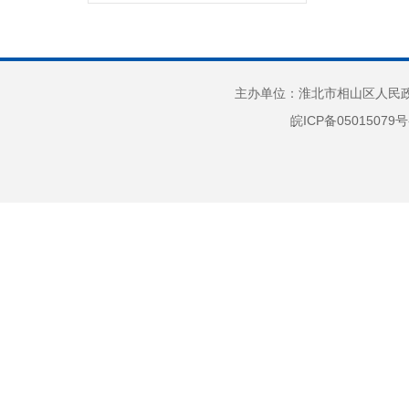
义务教育
户籍管理
社会救助
主办单位：淮北市相山区人民政府
养老服务
皖ICP备05015079号
公共法律服务
财政预决算
就业创业
社会保险
生态环境
国有土地上房屋征收
保障性住房
农村危房改造
城市综合执法
市政服务