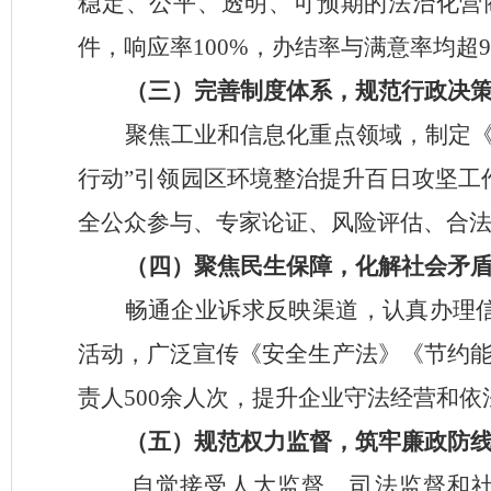
稳定、公平、透明、可预期的法治化营
件，响应率
100%，办结率与满意率均超9
（三）完善制度体系，规范行政决
聚焦工业和信息化重点领域，
制定
行动
”
引领园区环境整治提升百日攻坚工
全公众参与、专家论证、风险评估、合
（
四
）聚焦民生保障，化解社会矛
畅通企业诉求反映渠道，认真办理
活动，广泛宣传《安全生产法》《节约
责人
500
余人次
，
提升企业守法经营和依
（
五
）规范权力监督，筑牢廉政防
自觉接受人大监督、司法监督和