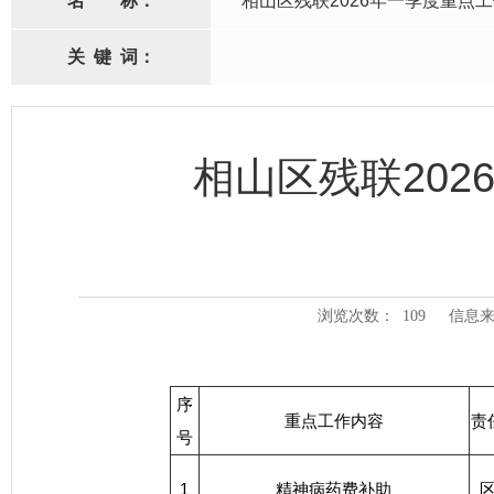
名
称：
相山区残联2026年一季度重点
关
键
词：
相山区残联20
浏览次数：
109
信息来
序
重点工作内容
责
号
1
精神病药费补助