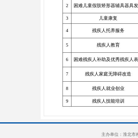
2
困难儿童假肢矫形器辅具器具
3
儿童康复
4
残疾人托养服务
5
残疾人教育
6
困难残疾人补助及优秀残疾人
7
残疾人家庭无障碍改造
8
残疾人就业创业
9
残疾人技能培训
主办单位：淮北市相