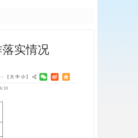
作落实情况
小：【
大
中
小
】
6:10