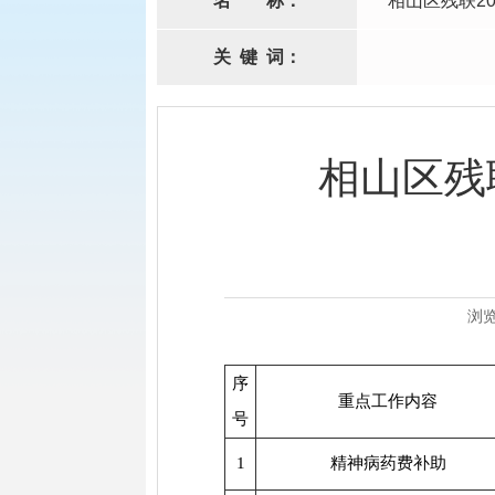
名
称：
相山区残联2
关
键
词：
相山区残
浏
序
重点工作内容
号
1
精神病药费补助