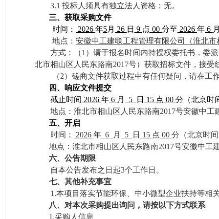
3.1
投标人须具有独立法人资格
：无
。
三、
获取采购文件
时间：
2026
年
5
月
26
日
9
点
00
分
至
2026
年
6
地点：
安徽中工建联工程管理有限公司（淮北市
方式：
（
1）
请于报名时间内持授权委托书，委派
北市相山区人民东路南2017号）获取招标文件，接受线上报
（
2）
磋商
文件获取过程中有任何疑问，请在工
四、
响应文件提交
截止时间
2026
年
6
月
5
日
15
点
00
分
（北京时
地点：
淮北市相山区人民东路南
2017号安徽中
五、开启
时间：
2026
年
6
月
5
日
15
点
00
分
（北京时间
地点：
淮北市相山区人民东路南
2017号安徽中
六
、
公告期限
自本公告发布之日起
3个工作日。
七
、其他补充事宜
1.本项目落实节能环保、中小微型企业扶持等相
八
、
对本次
采购
提出询问，请按以下方式联系
1.采购人信息