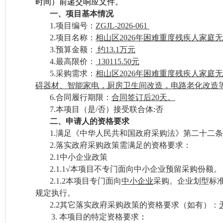
时间）前递交
响应
文件。
一、项目基本情况
1.项目编号：
ZGJL-2026-061
2.项目名称：
相山区
2026年困难重度残疾人家庭
3.预算金额：
约
13.1万元
4.最高限价：
130115.50
元
5.采购需求：
相山区
2026年困难重度残疾人家庭
碍器材、智能家电，厨房卫生间改造，电路老化改造
6.合同履行期限：
合同签订后
20天
。
7.本项目（是/否）接受联合体
:否
二
、
申请人的
资格
要求
1.满足《中华人民共和国政府采购法》第二十二
2.落实政府采购政策需满足的资格要求：
2.1中小企业政策
2.1.1√本项目不专门面向中小企业预留采购份额。
2.1.2本项目专门面向
中小企业
采购。企业划型标
规定执行。
2.2
其它落实政府采购政策的资格要求（如有）：
3.
本项目的特定资格要求
：