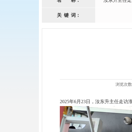
名
称：
汝东升主任走
关
键
词：
浏览次数
2025年6月23日，汝东升主任