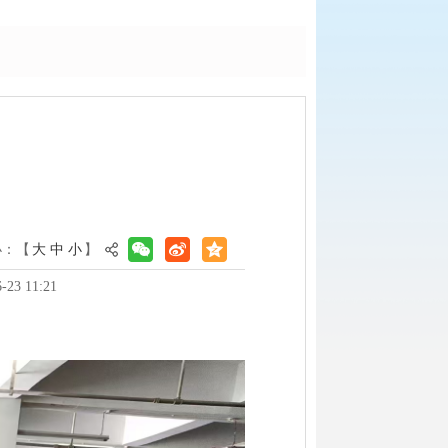
小：【
大
中
小
】
3 11:21