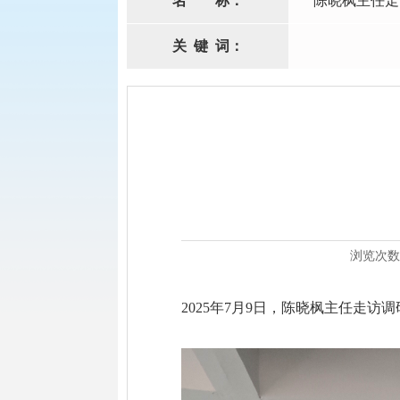
名
称：
陈晓枫主任走
关
键
词：
浏览次数
2025年7月9日，陈晓枫主任走