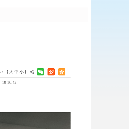
小：【
大
中
小
】
0 16:42